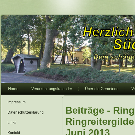
Home
Veranstaltungskalender
Über die Gemeinde
V
Impressum
Beiträge - Ring
Datenschutzerklärung
Ringreitergild
Links
Juni 2013
Kontakt