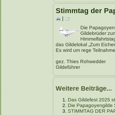
Stimmtag der Pap
|
Die Papagoyengi
Gildebrüder zu
Himmelfahrtsta
das Gildelokal „Zum Eichen
Es wird um rege Teilnahm
gez. Thies Rohwedder
Gildeführer
Weitere Beiträge...
Das Gildefest 2025 st
Die Papagoyengilde S
STIMMTAG DER PA