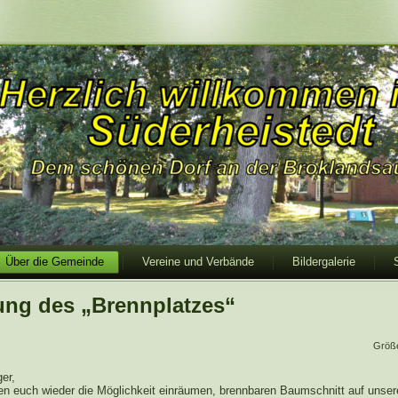
Über die Gemeinde
Vereine und Verbände
Bildergalerie
ung des „Brennplatzes“
Größ
er,
en euch wieder die Möglichkeit einräumen, brennbaren Baumschnitt auf unse