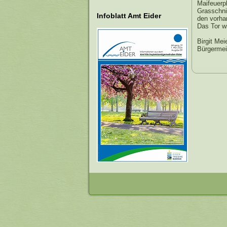
Maifeuerpl
Grasschni
Infoblatt Amt Eider
den vorha
Das Tor w
Birgit Mei
Bürgermei