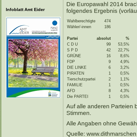
Die Europawahl 2014 brach
Infoblatt Amt Eider
folgendes Ergebnis (vorläu
Wahlberechtigte
474
Wähler/-innen
186
Partei
absolut
%
C D U
99
53,5%
S P D
42
22,7%
GRÜNE
16
8,6%
FDP
9
4,9%
DIE LINKE
6
3,2%
PIRATEN
1
0,5%
Tierschutzpartei
2
1,1%
FAMILIE
1
0,5%
AFD
8
4,3%
Die PARTEI
1
0,5%
Auf alle anderen Parteien 
Stimmen.
Alle Angaben ohne Gewäh
Quelle: www.dithmarschen