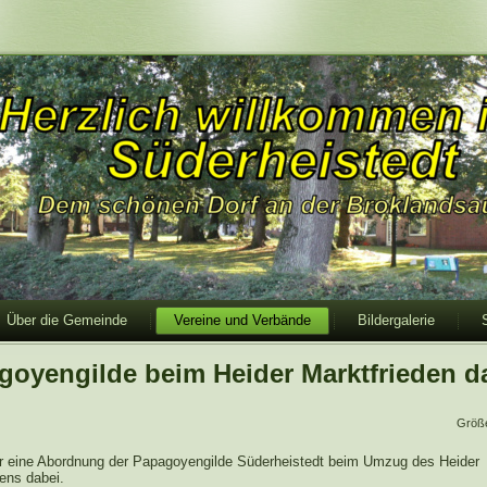
Über die Gemeinde
Vereine und Verbände
Bildergalerie
goyengilde beim Heider Marktfrieden d
Größ
r eine Abordnung der Papagoyengilde Süderheistedt beim Umzug des Heider
ens dabei.