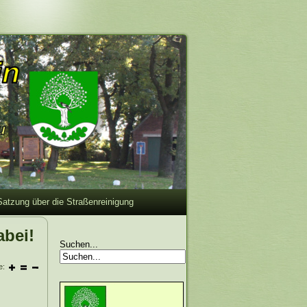
Satzung über die Straßenreinigung
abei!
Suchen...
e: