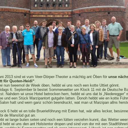
Juni 2013 sind wi vum Veer-Dörper-Theoter a mächtig ant Öben för
unse nächs
t för Quoten-Heidi“
.
wi nun tweemol de Week öben, hebbt wi uns noch een kotte Uttiet gönnt.
ridags 6. September bi bestet Sommerwetter um Klock 11 mit de Deutsche B
ist. Nahdem wi unse Hotel betrocken hem, hebbt wi uns dat bi „Niederegger“ 
ee und een Stück Marzipantort gutgahn latten. Donoh hebbt wie en kotte Führ
Salon hatt und wern ganz schön beendruckt, wat man ut Marzipan allns herste
ck 6 hebt wi en tolle Bruerieföhrung mit Eeten hat, wär alles lecker, besünne
bi de Manslüd gut an.
bt wi lange buten seten und noch een lütten verzehrn kunnt, das Wetter weer 
 hebt wi uns den ant Holstentor dropen und sind von dor mit een Stadtföhreri