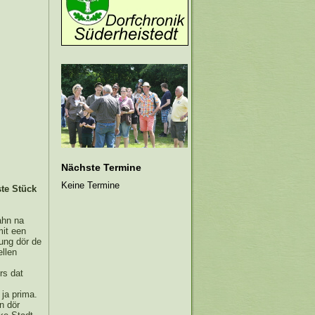
Nächste Termine
Keine Termine
te Stück
ahn na
mit een
ung dör de
llen
rs dat
ja prima.
n dör