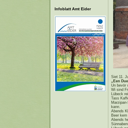
Infoblatt Amt Eider
Siet 11. 
„Een Duet
Un bevör 
Wi sind F
Lübeck re
Tass Kaff
Marzipan-
kann.
Abends Klo
Beer kem 
Abends he
Sünnabend