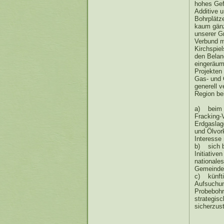
hohes Gef
Additive 
Bohrplätz
kaum gänz
unserer G
Verbund m
Kirchspie
den Belan
eingeräum
Projekten
Gas- und 
generell v
Region be
a) beim z
Fracking-
Erdgaslag
und Ölvor
Interesse
b) sich b
Initiativ
nationale
Gemeinde,
c) künftig
Aufsuchun
Probebohr
strategis
sicherzust