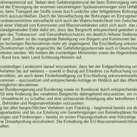
ahrenpotenzial auf. Neben dem Gefahrenpotenzial der beim Bohrvorgang ver
und der Entsorgung der enormen verunreinigten Spülwassermengen sind Unfäl
en, beim Transport der Stoffe sowie durch undichte oder fehlgeleitete Bohrun
lich auszuschließen. Durch die Vervielfachung der Bohrungen im Einzugsber
rundwasserströme vervielfacht sich auch die Wahrscheinlichkeit von Zwischen
it einer Vielzahl von Kommunen und Wasserverbänden setzt sich auch das
lslandgemeinden Eider dafür ein, dass das Bergrecht entsprechend geändert w
gen des Trinkwasser- und Gesundheitsschutzes ein deutlich höherer Stellenw
t wird. Zudem ist die mangelnde Beteiligung von Bürgern und Kommunen bei 
 im bisherigen Rechtsrahmen mehr als ungenügend. Die Erschließung unkonve
Ölvorkommen sollte angesichts der Gefährdungspotenziale auch in Deutschl
erboten werden. Wir fordern die zuständigen Ministerien sowie die Abgeordnet
i Bund bzw. beim Land Schleswig-Holstein auf,
uständigen Landesamt darauf einzuwirken, dass bei der Erdgasförderung um-
Verfahren bis auf weiteres – sowohl in Bezug auf Erlaubnis zur Aufsuchung v
erstätten, als auch deren Förderbewilligung zur Erschließung unkonventionell
kommen – auszusetzen und entsprechende Anträge im Hinblick auf das öffent
 möglichst abzulehnen.
ei Bundesregierung und Bundestag sowie im Bundesrat durch entsprechende
en für eine Änderung des veralteten Bergrechts dahingehend einzusetzen, ein 
s Umweltrecht zu schaffen und eine umfassende Beteiligung aller betroffenen 
 Behörden und Regionalverbänden vorzusehen.
 bei allen bergrechtlichen Verfahren zum Fracking – beginnend bereits vor d
gserlaubnis und bis zur Erteilung von Genehmigungen von Betriebsplänen fü
ungen und Förderungen – bereits im ersten Planungsstadium eine frühzeitige
che Umweltprüfung einzufordern. Die Einhaltung der EU-Wasserrahmenrichtlinie
ellen.