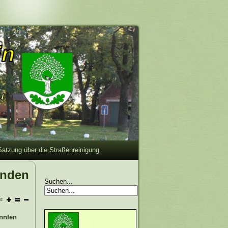
Satzung über die Straßenreinigung
inden
Suchen...
e:
nnten