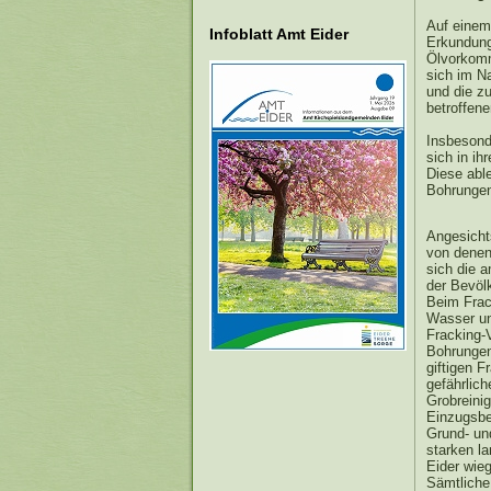
Auf einem
Infoblatt Amt Eider
Erkundung
Ölvorkomm
sich im N
und die z
betroffen
Insbesond
sich in i
Diese abl
Bohrungen
Angesicht
von denen
sich die 
der Bevöl
Beim Frac
Wasser un
Fracking-V
Bohrungen
giftigen 
gefährlic
Grobreini
Einzugsbe
Grund- un
starken l
Eider wie
Sämtliche