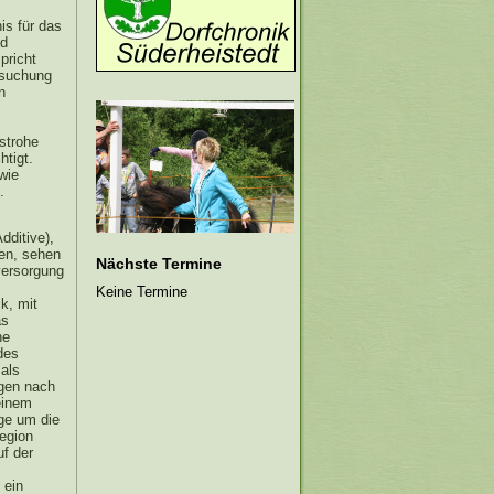
is für das
nd
pricht
fsuchung
n
strohe
htigt.
wie
.
ditive),
ken, sehen
Nächste Termine
versorgung
Keine Termine
k, mit
as
he
des
als
ngen nach
einem
ge um die
egion
f der
 ein