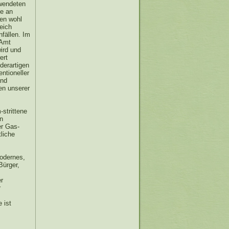
wendeten
le an
gen wohl
eich
fällen. Im
 Amt
ird und
ert
derartigen
ntioneller
and
en unserer
strittene
on
er Gas-
liche
modernes,
Bürger,
er
r
 ist