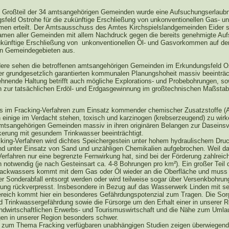
 Großteil der 34 amtsangehörigen Gemeinden wurde eine Aufsuchungserlaubn
sfeld Ostrohe für die zukünftige Erschließung von unkonventionellen Gas- u
en erteilt. Der Amtsausschuss des Amtes Kirchspielslandgemeinden Eider s
amen aller Gemeinden mit allem Nachdruck gegen die bereits genehmigte Au
ukünftige Erschließung von unkonventionellen Öl- und Gasvorkommen auf de
en Gemeindegebieten aus.
ere sehen die betroffenen amtsangehörigen Gemeinden im Erkundungsfeld O
hrer grundgesetzlich garantierten kommunalen Planungshoheit massiv beeinträc
ehnende Haltung betrifft auch mögliche Explorations- und Probebohrungen, so
 zur tatsächlichen Erdöl- und Erdgasgewinnung im großtechnischen Maßstab
s im Fracking-Verfahren zum Einsatz kommender chemischer Zusatzstoffe (Ad
 einige im Verdacht stehen, toxisch und karzinogen (krebserzeugend) zu wir
amtsangehörigen Gemeinden massiv in ihren originären Belangen zur Daseins
kerung mit gesundem Trinkwasser beeinträchtigt.
king-Verfahren wird dichtes Speichergestein unter hohem hydraulischem Druc
d unter Einsatz von Sand und unzähligen Chemikalien aufgebrochen. Weil d
erfahren nur eine begrenzte Fernwirkung hat, sind bei der Förderung zahlreic
 notwendig (je nach Gesteinsart ca. 4-8 Bohrungen pro km²). Ein großer Teil 
Frackwassers kommt mit dem Gas oder Öl wieder an die Oberfläche und muss 
her Sonderabfall entsorgt werden oder wird teilweise sogar über Versenkbohru
gung rückverpresst. Insbesondere in Bezug auf das Wasserwerk Linden mit s
reich kommt hier ein besonderes Gefährdungspotenzial zum Tragen. Die Sor
d Trinkwassergefährdung sowie die Fürsorge um den Erhalt einer in unserer R
andwirtschaftlichen Erwerbs- und Tourismuswirtschaft und die Nähe zum Umlau
gen in unserer Region besonders schwer.
 zum Thema Fracking verfügbaren unabhängigen Studien zeigen überwiegend