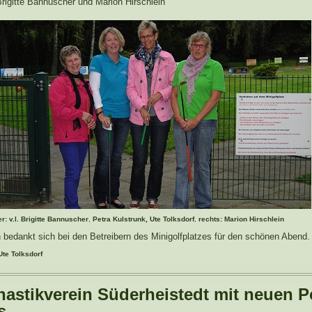
Brigitte Bannuscher und Marion Hirschlein
r: v.l.
Brigitte Bannuscher
,
Petra Kulstrunk,
Ute Tolksdorf
,
rechts: Marion Hirschlein
n bedankt sich bei den Betreibern des Minigolfplatzes für den schönen Abend.
Ute Tolksdorf
astikverein Süderheistedt mit neuen P
s