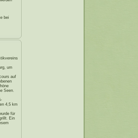
te bei
tikvereins
urg, um
cours auf
iebenen
chöne
he Seen.
-
en 4,5 km
wurde für
llt. Ein
iesem