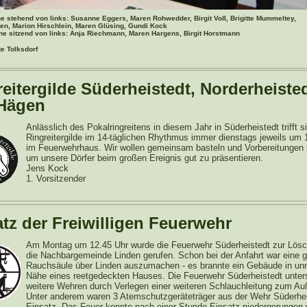
he stehend von links: Susanne Eggers, Maren Rohwedder, Birgit Voß, Brigitte Mummeltey,
en, Marion Hirschlein, Maren Glüsing, Gundi Kock
he sitzend von links: Anja Riechmann, Maren Hargens, Birgit Horstmann
te Tolksdorf
eitergilde Süderheistedt, Norderheiste
Hägen
Anlässlich des Pokalringreitens in diesem Jahr in Süderheistedt trifft s
Ringreitergilde im 14-täglichen Rhythmus immer dienstags jeweils um 
im Feuerwehrhaus. Wir wollen gemeinsam basteln und Vorbereitungen t
um unsere Dörfer beim großen Ereignis gut zu präsentieren.
Jens Kock
1. Vorsitzender
tz der Freiwilligen Feuerwehr
Am Montag um 12.45 Uhr wurde die Feuerwehr Süderheistedt zur Lösch
die Nachbargemeinde Linden gerufen. Schon bei der Anfahrt war eine 
Rauchsäule über Linden auszumachen - es brannte ein Gebäude in unm
Nähe eines reetgedeckten Hauses. Die Feuerwehr Süderheistedt unters
weitere Wehren durch Verlegen einer weiteren Schlauchleitung zum Auß
Unter anderem waren 3 Atemschutzgeräteträger aus der Wehr Süderhei
Einsatz. Das Feuer konnte nach einer Stunde Einsatz niedergerungen