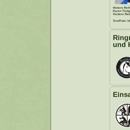
Hintere Rei
Karen Tiedg
Vordere Rei
Text/Foto: U
Ringr
und 
Einsa