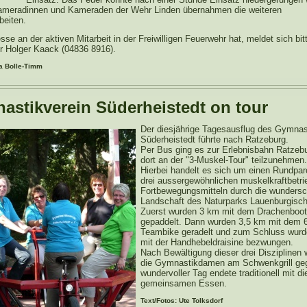
ameradinnen und Kameraden der Wehr Linden übernahmen die weiteren
beiten.
sse an der aktiven Mitarbeit in der Freiwilligen Feuerwehr hat, meldet sich bit
r Holger Kaack (04836 8916).
a Bolle-Timm
astikverein Süderheistedt on tour
Der diesjährige Tagesausflug des Gymnas
Süderheistedt führte nach Ratzeburg.
Per Bus ging es zur Erlebnisbahn Ratzeb
dort an der "3-Muskel-Tour" teilzunehmen.
Hierbei handelt es sich um einen Rundpar
drei aussergewöhnlichen muskelkraftbetr
Fortbewegungsmitteln durch die wunders
Landschaft des Naturparks Lauenburgisc
Zuerst wurden 3 km mit dem Drachenboot
gepaddelt. Dann wurden 3,5 km mit dem 6
Teambike geradelt und zum Schluss wurd
mit der Handhebeldraisine bezwungen.
Nach Bewältigung dieser drei Disziplinen 
die Gymnastikdamen am Schwenkgrill gegri
wundervoller Tag endete traditionell mit d
gemeinsamen Essen.
Text/Fotos: Ute Tolksdorf