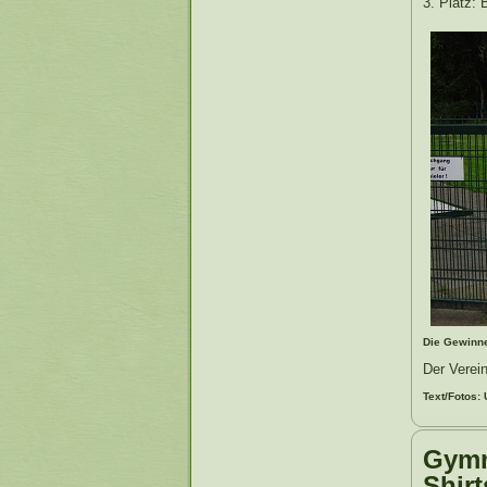
3. Platz: 
Die Gewinne
Der Verei
Text/Fotos: 
Gymn
Shirt