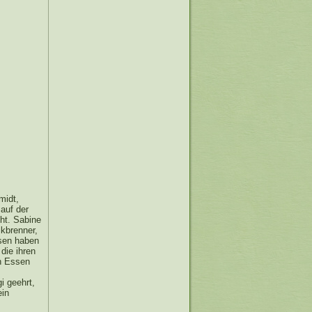
midt,
 auf der
iht. Sabine
kbrenner,
tsen haben
die ihren
n Essen
i geehrt,
ein