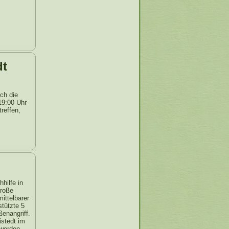
dt
ich die
19:00 Uhr
reffen,
hilfe in
große
ittelbarer
tützte 5
enangriff.
stedt im
 werden