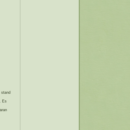
 stand
. Es
daran