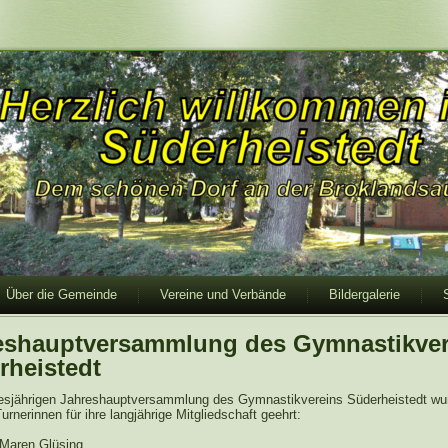
Über die Gemeinde
Vereine und Verbände
Bildergalerie
eshauptversammlung des Gymnastikver
rheistedt
iesjährigen Jahreshauptversammlung des Gymnastikvereins Süderheistedt wu
urnerinnen für ihre langjährige Mitgliedschaft geehrt:
 Maren Glüsing