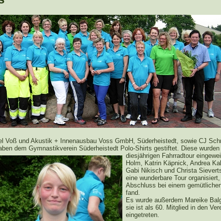
l Voß und Akustik + Innenausbau Voss GmbH, Süderheistedt, sowie CJ Sch
aben dem Gymnastikverein Süderheistedt
Polo-Shirts gestiftet. Diese wurden
diesjährigen Fahrradtour eingewe
Holm, Katrin Käpnick, Andrea Kal
Gabi Nikisch und Christa Siever
eine wunderbare Tour organisiert, 
Abschluss bei einem gemütliche
fand.
Es wurde außerdem Mareike Balg
sie ist als 60. Mitglied in den Ver
eingetreten.