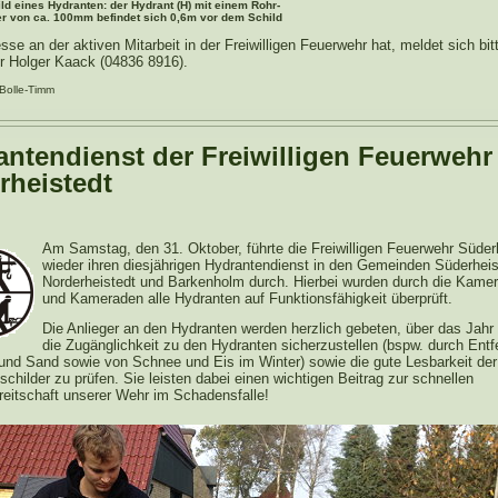
ld eines Hydranten: der Hydrant (H) mit einem Rohr-
 von ca. 100mm befindet sich 0,6m vor dem Schild
sse an der aktiven Mitarbeit in der Freiwilligen Feuerwehr hat, meldet sich bit
r Holger Kaack (04836 8916).
 Bolle-Timm
antendienst der Freiwilligen Feuerwehr
rheistedt
Am Samstag, den 31. Oktober, führte die Freiwilligen Feuerwehr Süder
wieder ihren diesjährigen Hydrantendienst in den Gemeinden Süderheis
Norderheistedt und Barkenholm durch. Hierbei wurden durch die Kame
und Kameraden alle Hydranten auf Funktionsfähigkeit überprüft.
Die Anlieger an den Hydranten werden herzlich gebeten, über das Jahr
die Zugänglichkeit zu den Hydranten sicherzustellen (bspw. durch Ent
nd Sand sowie von Schnee und Eis im Winter) sowie die gute Lesbarkeit der
childer zu prüfen. Sie leisten dabei einen wichtigen Beitrag zur schnellen
reitschaft unserer Wehr im Schadensfalle!