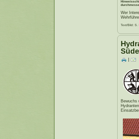
Hinweisschi
durchmesser
Wer Intere
Wehrführe
Text/Bild: S.
Hydr
Süde
|
Bewuchs u
Hydrantens
Einsatzbe