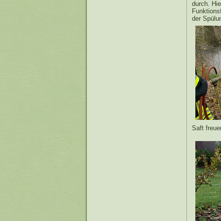
durch. Hi
Funktionsf
der Spülu
Saft freu