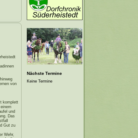
rheistedt
radinnen
Nächste Termine
 hinweg
Keine Termine
fernen von
t komplett
 einem
aufel und
ung. Das
tfall
d Gut zu
er Wehr,