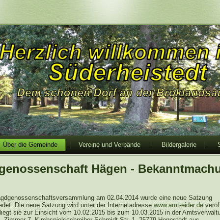
Über die Gemeinde
Vereine und Verbände
Bildergalerie
genossenschaft Hägen - Bekanntmach
agdgenossenschaftsversammlung am 02.04.2014 wurde eine neue Satzung
edet. Die neue Satzung wird unter der Internetadresse
www.amt-eider.de
veröf
 liegt sie zur Einsicht vom 10.02.2015 bis zum 10.03.2015 in der Amtsverwalt
, Zimmer 7, Kirchspielsschreiber-Schmidt-Str. 1, 25779 Hennstedt aus.