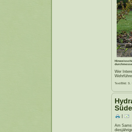
Hinweisschi
durchmesser
Wer Intere
Wehrführe
Text/Bild: S.
Hydr
Süde
|
Am Samsta
diesjähri