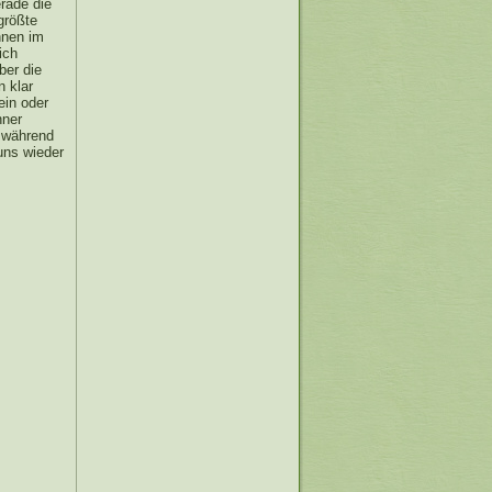
rade die
größte
hnen im
ich
ber die
n klar
ein oder
hner
 während
uns wieder