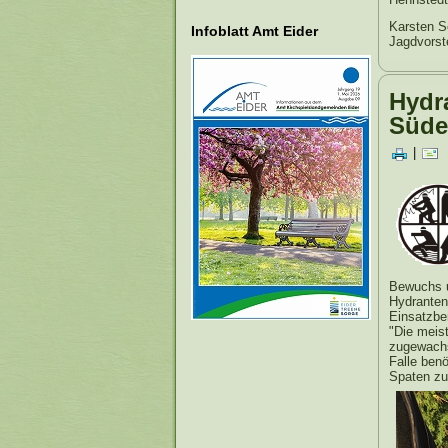
Karsten S
Infoblatt Amt Eider
Jagdvorst
Hydr
Süde
|
Bewuchs u
Hydrantens
Einsatzbe
"Die meis
zugewachs
Falle ben
Spaten zur