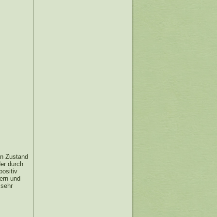
en Zustand
der durch
positiv
ern und
 sehr