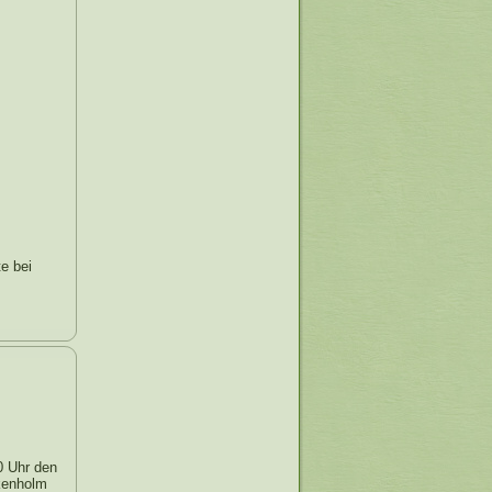
te bei
0 Uhr den
rkenholm