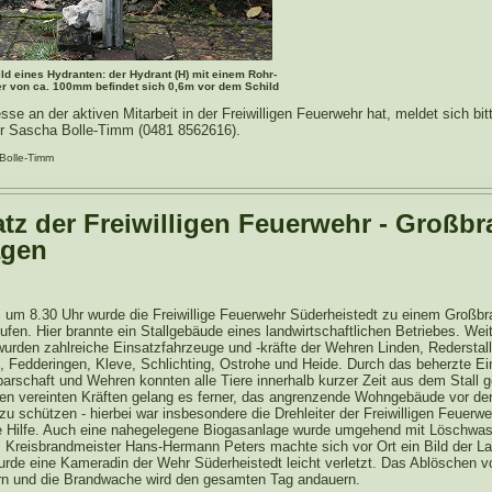
ld eines Hydranten: der Hydrant (H) mit einem Rohr-
 von ca. 100mm befindet sich 0,6m vor dem Schild
sse an der aktiven Mitarbeit in der Freiwilligen Feuerwehr hat, meldet sich bit
r Sascha Bolle-Timm (0481 8562616).
 Bolle-Timm
atz der Freiwilligen Feuerwehr - Großb
ägen
 um 8.30 Uhr wurde die Freiwillige Feuerwehr Süderheistedt zu einem Großb
fen. Hier brannte ein Stallgebäude eines landwirtschaftlichen Betriebes. Weit
wurden zahlreiche Einsatzfahrzeuge und -kräfte der Wehren Linden, Rederstall
, Fedderingen, Kleve, Schlichting, Ostrohe und Heide. Durch das beherzte Ei
arschaft und Wehren konnten alle Tiere innerhalb kurzer Zeit aus dem Stall g
en vereinten Kräften gelang es ferner, das angrenzende Wohngebäude vor de
u schützen - hierbei war insbesondere die Drehleiter der Freiwilligen Feuerw
e Hilfe. Auch eine nahegelegene Biogasanlage wurde umgehend mit Löschwa
. Kreisbrandmeister Hans-Hermann Peters machte sich vor Ort ein Bild der L
urde eine Kameradin der Wehr Süderheistedt leicht verletzt. Das Ablöschen v
rn und die Brandwache wird den gesamten Tag andauern.