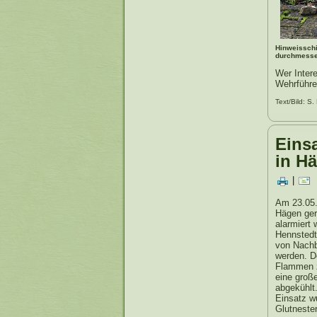
Hinweisschi
durchmesser
Wer Intere
Wehrführe
Text/Bild: S.
Eins
in H
|
Am 23.05.
Hägen geru
alarmiert 
Hennstedt
von Nachb
werden. D
Flammen z
eine groß
abgekühlt
Einsatz w
Glutneste