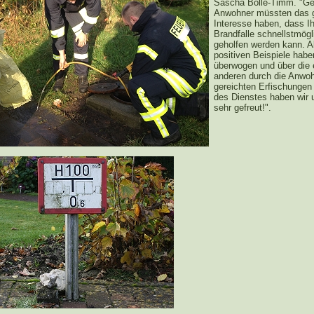
Sascha Bolle-Timm. "Ge
Anwohner müssten das 
Interesse haben, dass I
Brandfalle schnellstmögl
geholfen werden kann. A
positiven Beispiele habe
überwogen und über die 
anderen durch die Anwo
gereichten Erfischungen
des Dienstes haben wir 
sehr gefreut!".