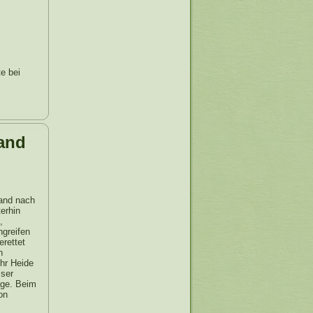
te bei
rand
rand nach
erhin
,
ngreifen
erettet
n
ehr Heide
sser
age. Beim
on