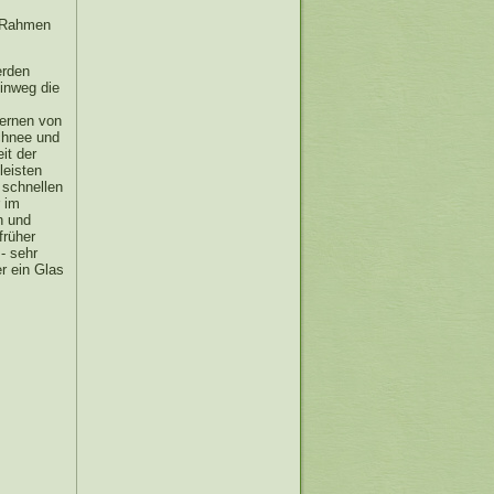
m Rahmen
erden
hinweg die
fernen von
chnee und
it der
leisten
 schnellen
 im
n und
früher
- sehr
r ein Glas