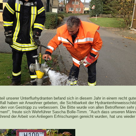
eil unserer Unterflurhydranten befand sich in diesem Jahr in einem recht gut
lfall haben wir Anwohner gebeten, die Sichtbarkeit der Hydrantenhinweisschil
iden von Gestrüpp zu verbessern. Die Bitte wurde von allen Betroffenen sehr 
en!", freute sich Wehrführer Sascha Bolle-Timm. "Auch dass unseren Männ
hrend der Arbeit von Anliegern Erfrischungen gereicht wurden, hat uns wieder