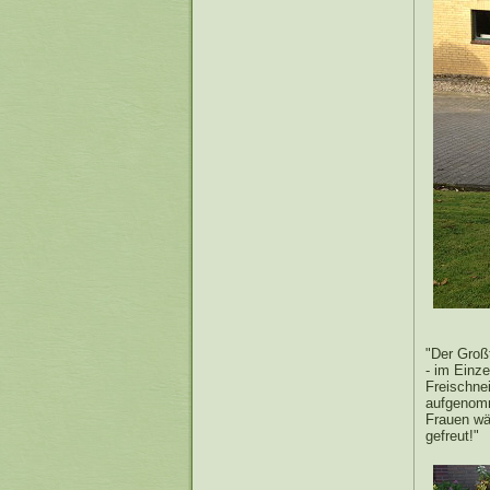
"Der Großt
- im Einze
Freischne
aufgenomm
Frauen wä
gefreut!"