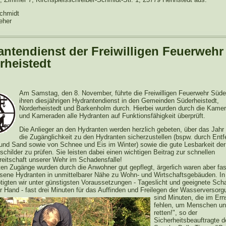
chmidt
eher
antendienst der Freiwilligen Feuerwehr
rheistedt
Am Samstag, den 8. November, führte die Freiwilligen Feuerwehr Süde
ihren diesjährigen Hydrantendienst in den Gemeinden Süderheistedt,
Norderheistedt und Barkenholm durch. Hierbei wurden durch die Kame
und Kameraden alle Hydranten auf Funktionsfähigkeit überprüft.
Die Anlieger an den Hydranten werden herzlich gebeten, über das Jahr
die Zugänglichkeit zu den Hydranten sicherzustellen (bspw. durch Ent
nd Sand sowie von Schnee und Eis im Winter) sowie die gute Lesbarkeit der
childer zu prüfen. Sie leisten dabei einen wichtigen Beitrag zur schnellen
reitschaft unserer Wehr im Schadensfalle!
ten Zugänge wurden durch die Anwohner gut gepflegt, ärgerlich waren aber fas
ene Hydranten in unmittelbarer Nähe zu Wohn- und Wirtschaftsgebäuden. In
ötigten wir unter günstigsten Voraussetzungen - Tageslicht und geeignete Sch
 Hand - fast drei Minuten für das Auf
finden und Freilegen der Wasserversorg
sind Minuten, die im Erns
fehlen, um Menschen un
retten!", so der
Sicherheitsbeauftragte d