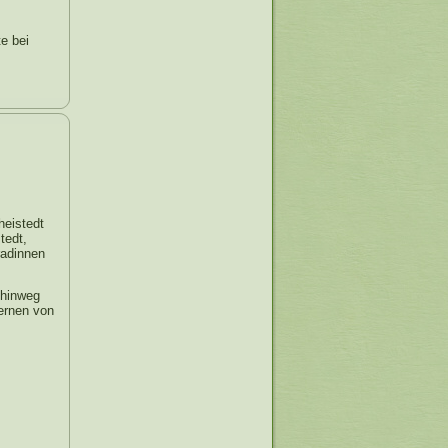
te bei
heistedt
tedt,
radinnen
 hinweg
fernen von