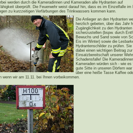
erbei werden durch die Kameradinnen und Kameraden alle Hydranten auf
ähigkeit überprüft. Die Feuerwehr weist darauf hin, dass es im Einzelfalle i
ngen zu kurzzeitigen Verfärbungen des Trinkwassers kommen kann.
Die Anlieger an den Hydranten w
herzlich gebeten, über das Jahr 
Zugänglichkeit zu den Hydranten
sicherzustellen (bspw. durch Ent
Bewuchs und Sand sowie von S
Eis im Winter) sowie die Lesbarke
Hydrantenschilder zu prüfen. Sie 
dabei einen wichtigen Beitrag zur
Einsatzbereitschaft unserer Wehr
Schadensfalle! Die Kameradinne
Kameraden würden sich - wie es 
gute Sitte in unseren Dörfern war 
über eine heiße Tasse Kaffee ode
en wenn wir am 11.11. bei Ihnen vorbeikommen.